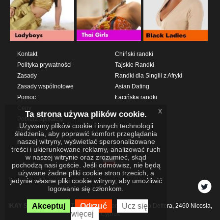
Kontakt
Chiński randki
Polityka prywatności
Tajskie Randki
Zasady
Randki dla Singlii z Afryki
Zasady wspólnotowe
Asian Dating
Pomoc
Łacińska randki
Ceny
x
Ta strona używa plików cookie.
Pobierz aplikację
Używamy plików cookie i innych technologii
Filmy
śledzenia, aby poprawić komfort przeglądania
naszej witryny, wyświetlać spersonalizowane
treści i ukierunkowane reklamy, analizować ruch
Języki
w naszej witrynie oraz zrozumieć, skąd
pochodzą nasi goście. Jeśli odmówisz, nie będą
używane żadne pliki cookie stron trzecich, a
jedynie własne pliki cookie witryny, aby umożliwić
logowanie się członkom.
Akceptuj
Odrzuć
Ucz się
IKAY SOFTWARE PORTAL LIMITED
Xanthis 22, Kato Deftera, 2460 Nicosia,
więcej
Cyprus