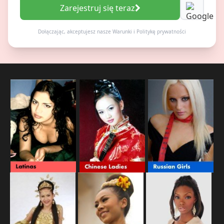
Zarejestruj się teraz
Dołączając, akceptujesz nasze
Warunki
i
Politykę prywatności