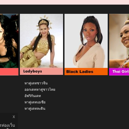
หาคู่เดทชาวจีน
ออกเดทหาคู่ชาวไทย
อัฟริกันเดท
หาคู่เดทเอเชีย
หาคู่เดทละติน
x
ท่องเว็บ