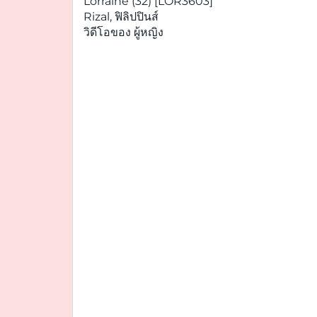
Lorraine (32) [LOR3603]
Rizal, ฟิลิปปินส์
วิดีโอของ ผู้หญิง