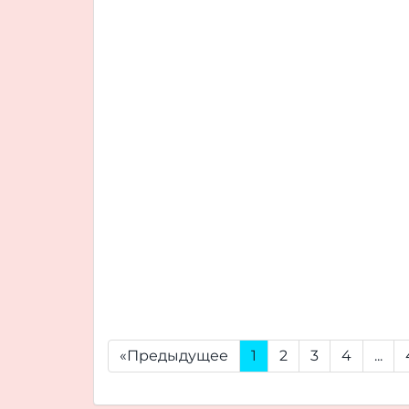
«Предыдущее
1
2
3
4
...