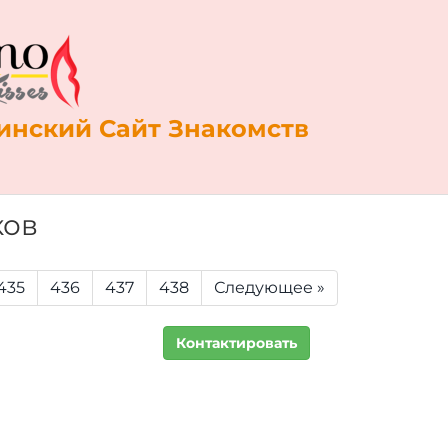
нский Сайт Знакомств
ков
435
436
437
438
Следующее »
Контактировать