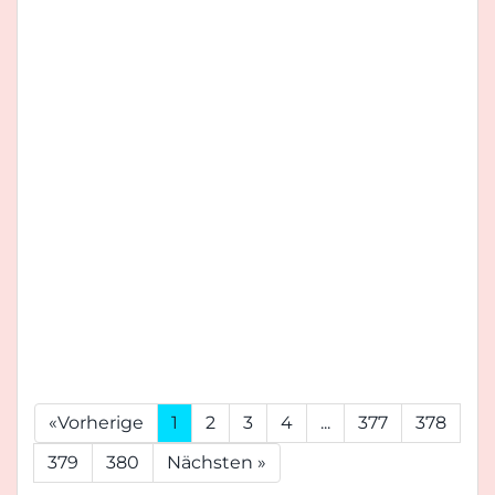
«Vorherige
1
2
3
4
...
377
378
379
380
Nächsten »